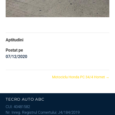
Aptitudini
Postat pe
07/12/2020
Motociclu Honda PC 34/4 Hornet
→
TECRO AUTO ABC
CUI: 40481582
Nr. Inreg. Registrul Comertului: J4/184/2019