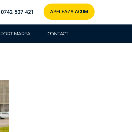
0742-507-421
APELEAZA ACUM
SPORT MARFA
CONTACT