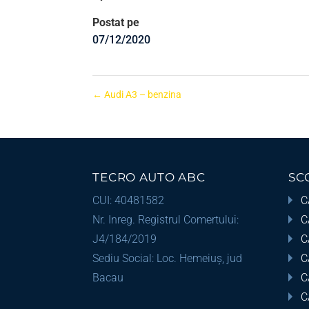
Postat pe
07/12/2020
←
Audi A3 – benzina
TECRO AUTO ABC
SC
CUI: 40481582
C
Nr. Inreg. Registrul Comertului:
C
J4/184/2019
C
Sediu Social: Loc. Hemeiuș, jud
C
Bacau
C
C